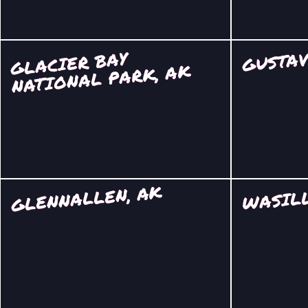
GUSTAV
GLACIER BAY
NATIONAL PARK, AK
GLENNALLEN, AK
WASILL