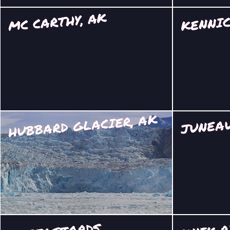
KENNIC
MC CARTHY, AK
HUBBARD GLACIER, AK
JUNEAU
KNIK R