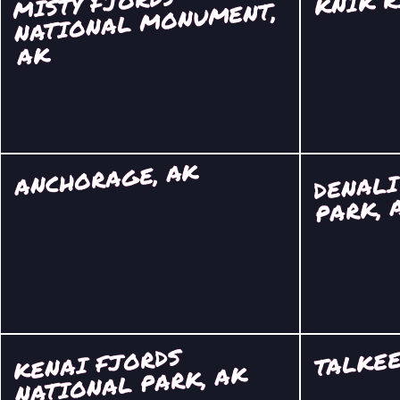
MISTY FJORDS
NATIONAL
MONU
MENT,
AK
ANCHORAGE, AK
DENALI
PARK, 
TALKEE
KENAI FJORDS
NATIONAL PARK, AK