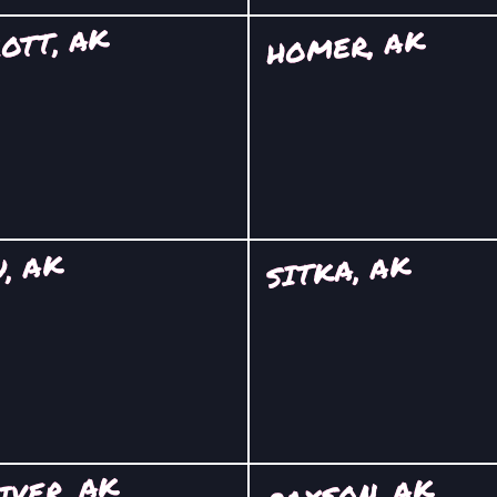
OTT, AK
HOMER, AK
, AK
SITKA, AK
IVER, AK
PAXSON, AK