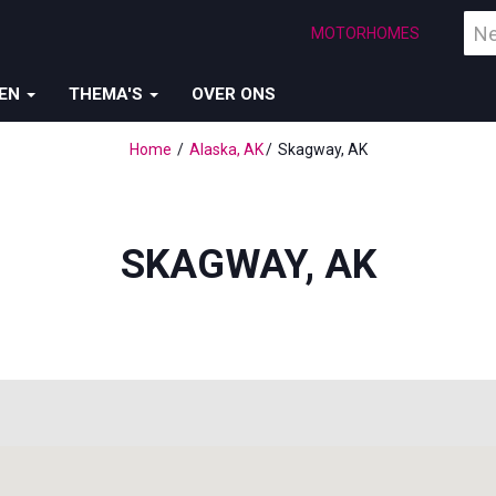
Vind
MOTORHOMES
een
bes
ZEN
THEMA'S
OVER ONS
Home
Alaska, AK
Skagway, AK
SKAGWAY, AK