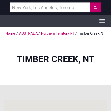
Vind
Zoek
een
bestemming
Toggl
navig
Home
AUSTRALIA
Northern Territory, NT
Timber Creek, NT
TIMBER CREEK, NT