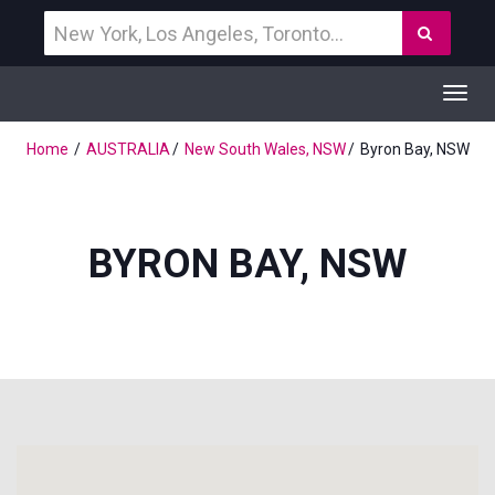
Vind
Zoek
een
bestemming
Toggl
navig
Home
AUSTRALIA
New South Wales, NSW
Byron Bay, NSW
BYRON BAY, NSW