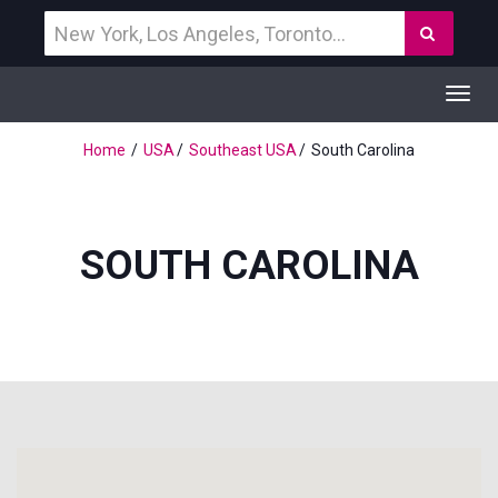
Vind
Zoek
een
bestemming
Toggl
navig
Home
USA
Southeast USA
South Carolina
SOUTH CAROLINA