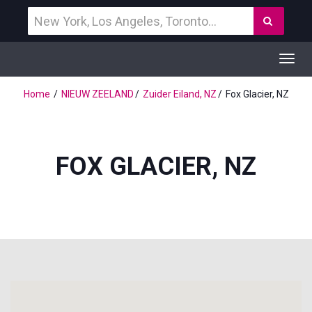
Vind
Zoek
een
bestemming
Toggl
navig
Home
NIEUW ZEELAND
Zuider Eiland, NZ
Fox Glacier, NZ
FOX GLACIER, NZ