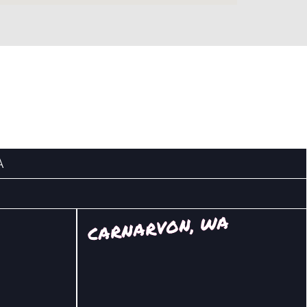
A
CARNARVON, WA