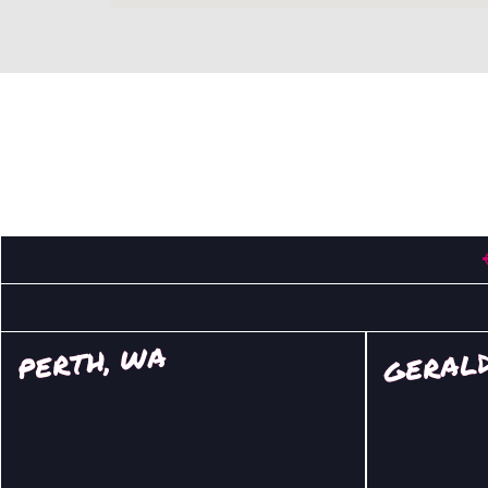
GERALD
PERTH, WA