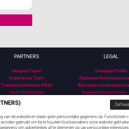
PARTNERS
LEGAL
Imagine Travel
Company Profile
Sudamerica Tours
Algemene Verkoopsvoor
Travel by Excellence 4 Kids
Bijzondere Verkoopsvoor
Visit USA Belgium
Gegevensbescherming 
RTNERS)
Zelf kie
ing van de website en slaan geen persoonlijke gegevens op. Functionele c
026 Wings 'n Wheels
|
Webdesign & development by
Servico
|
Aanme
worden gebruikt om bij te houden hoe bezoekers onze website gebruiken 
gegevens om advertenties af te stemmen op uw persoonlijke interesses,