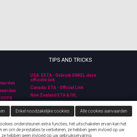
TIPS AND TRICKS
USA: ESTA - Gebruik ENKEL deze
officiële link
waarden
Canada: ETA - Official Link
waarden
New Zealand ETA & IVL
- GDPR
Australia: ETA (Electronic Travel
Authorisation): ask Wings 'n Wheels
zen
Enkel noodzakelijke cookies
Alle cookies aanvaarden
ookies ondersteunen extra functies, het uitschakelen ervan kan het
lden
en om de prestaties te verbeteren, ze hebben geen invloed op uw
 ze hebben geen invloed op uw gebruikservaring.