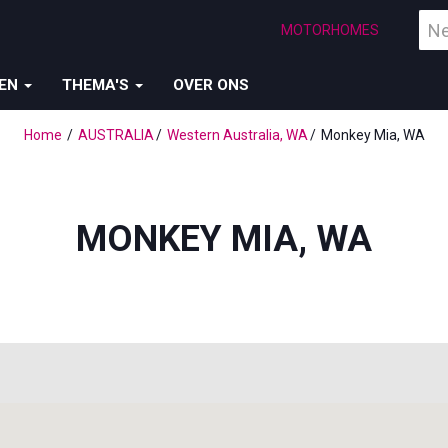
Vind
MOTORHOMES
een
bes
ZEN
THEMA'S
OVER ONS
Home
AUSTRALIA
Western Australia, WA
Monkey Mia, WA
MONKEY MIA, WA