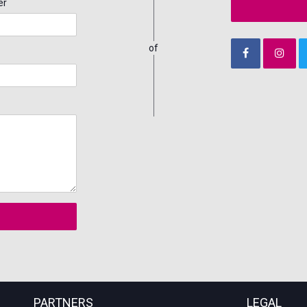
er
of
PARTNERS
LEGAL