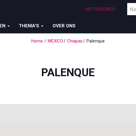
Vind
MOTORHOMES
een
bes
ZEN
THEMA'S
OVER ONS
Home
MEXICO
Chiapas
Palenque
PALENQUE