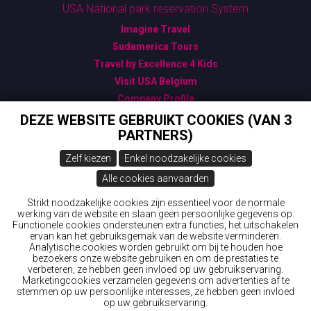
USA National park reservation System
Imagine Travel
Sudamerica Tours
Travel by Excellence 4 Kids
Visit USA Belgium
Company Profile
Algemene Verkoopsvoorwaarden
DEZE WEBSITE GEBRUIKT COOKIES (VAN 3
PARTNERS)
Bijzondere Verkoopsvoorwaarden
Gegevensbescherming - GDPR
Zelf kiezen
Enkel noodzakelijke cookies
USA: ESTA - Gebruik ENKEL deze officiële link
Alle cookies aanvaarden
Canada: ETA - Official Link
New Zealand ETA & IVL
Strikt noodzakelijke cookies zijn essentieel voor de normale
werking van de website en slaan geen persoonlijke gegevens op.
Australia: ETA (Electronic Travel Authorisation): ask
Functionele cookies ondersteunen extra functies, het uitschakelen
Wings 'n Wheels
ervan kan het gebruiksgemak van de website verminderen.
Analytische cookies worden gebruikt om bij te houden hoe
bezoekers onze website gebruiken en om de prestaties te
© 2026 Wings 'n Wheels
verbeteren, ze hebben geen invloed op uw gebruikservaring.
Marketingcookies verzamelen gegevens om advertenties af te
Webdesign & development by
Servico
stemmen op uw persoonlijke interesses, ze hebben geen invloed
op uw gebruikservaring.
Aanmelden