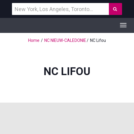
Vind
Zoek
een
bestemming
Toggl
navig
Home
NC NIEUW-CALEDONIE
NC Lifou
NC LIFOU