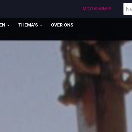
Vind
MOTORHOMES
een
bes
ZEN
THEMA'S
OVER ONS