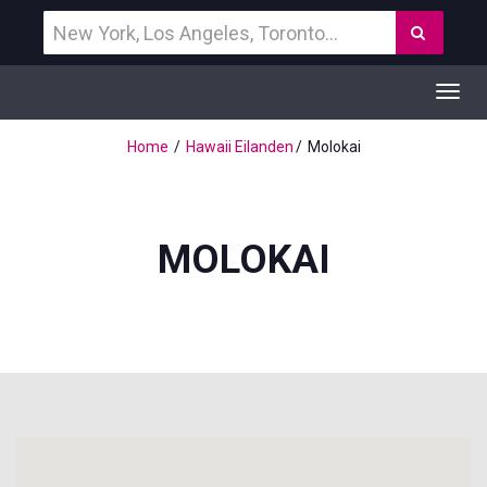
Vind
Zoek
een
bestemming
Toggl
navig
Home
Hawaii Eilanden
Molokai
MOLOKAI