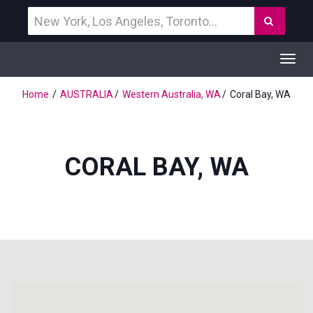
Vind
Zoek
een
bestemming
Toggl
navig
Home
AUSTRALIA
Western Australia, WA
Coral Bay, WA
CORAL BAY, WA