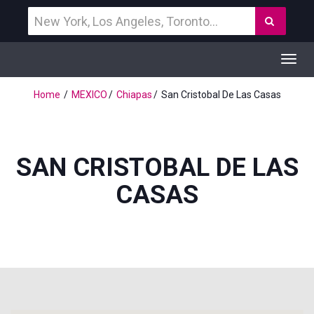
Vind
Zoek
een
bestemming
Toggl
navig
Home
MEXICO
Chiapas
San Cristobal De Las Casas
SAN CRISTOBAL DE LAS
CASAS