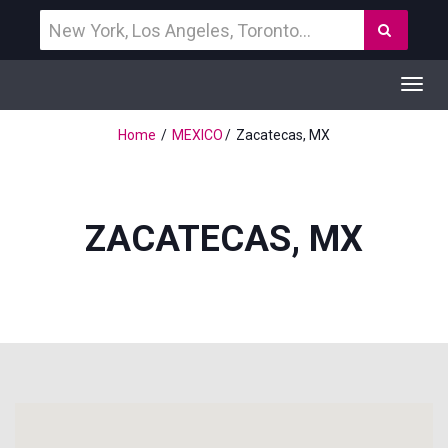
Vind
Zoek
een
bestemming
Toggl
navig
Home
MEXICO
Zacatecas, MX
ZACATECAS, MX