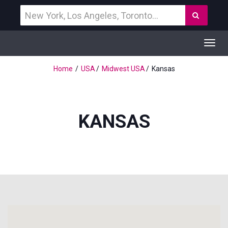
Vind
Zoek
een
bestemming
Toggl
navig
Home
USA
Midwest USA
Kansas
KANSAS