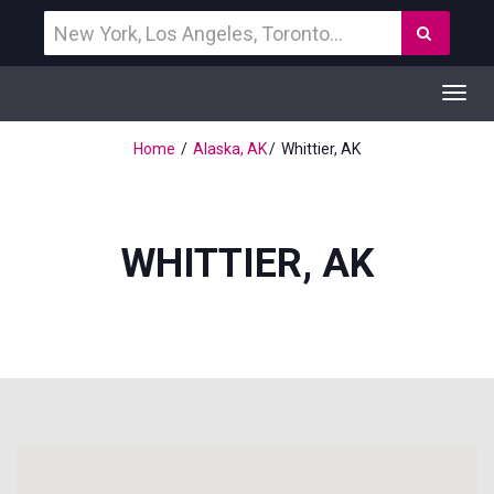
Vind
Zoek
een
bestemming
Toggl
navig
Home
Alaska, AK
Whittier, AK
WHITTIER, AK