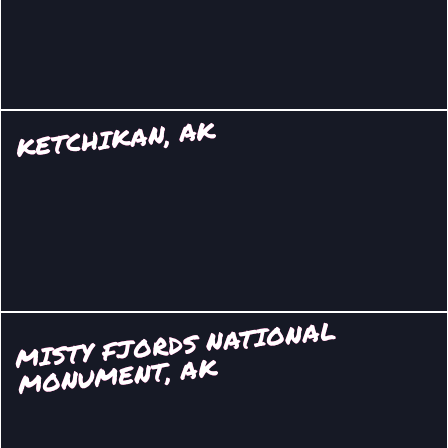
KETCHIKAN, AK
MISTY FJORDS NATIONAL
MONU
MENT, AK