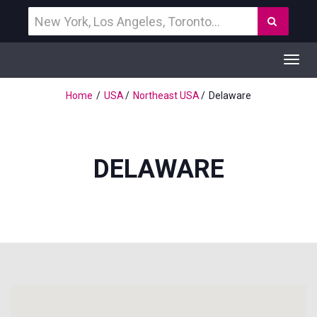
Vind
Zoek
een
bestemming
Toggl
navig
Home
USA
Northeast USA
Delaware
DELAWARE