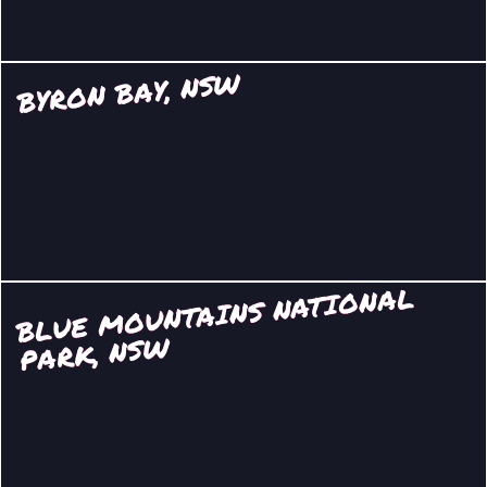
BYRON BAY, NSW
BLUE
MOUNTAINS NATIONAL
PARK, NS
W