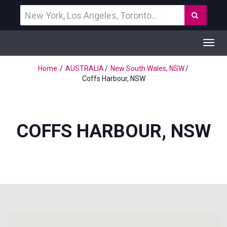
Vind
Zoek
een
bestemming
Toggl
navig
Home
AUSTRALIA
New South Wales, NSW
Coffs Harbour, NSW
COFFS HARBOUR, NSW