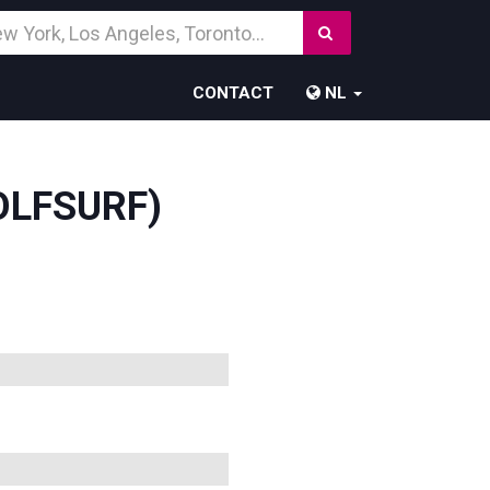
Zoek
temming
CONTACT
NL
OLFSURF)