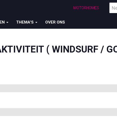
Vind
MOTORHOMES
een
bes
ZEN
THEMA'S
OVER ONS
KTIVITEIT ( WINDSURF / G