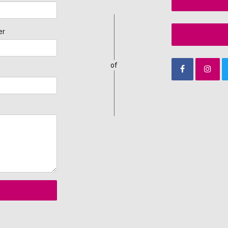
er
of