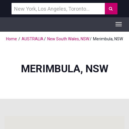
Vind
Zoek
een
bestemming
Toggl
navig
Home
AUSTRALIA
New South Wales, NSW
Merimbula, NSW
MERIMBULA, NSW