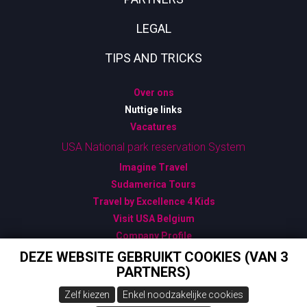
LEGAL
TIPS AND TRICKS
Over ons
Nuttige links
Vacatures
USA National park reservation System
Imagine Travel
Sudamerica Tours
Travel by Excellence 4 Kids
Visit USA Belgium
Company Profile
Algemene Verkoopsvoorwaarden
DEZE WEBSITE GEBRUIKT COOKIES (VAN 3
PARTNERS)
Bijzondere Verkoopsvoorwaarden
Gegevensbescherming - GDPR
Zelf kiezen
Enkel noodzakelijke cookies
USA: ESTA - Gebruik ENKEL deze officiële link