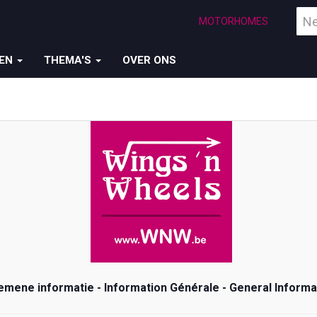
Vind
MOTORHOMES
een
bes
ZEN
THEMA'S
OVER ONS
emene informatie - Information Générale - General Informa