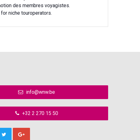
omotion des membres voyagistes.
for niche touroperators.
info@wnw.be
+32 2 270 15 50