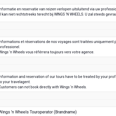
Informatie en reservatie van reizen verlopen uitsluitend via uw professi
U kan niet rechtstreeks terecht bij WINGS 'N WHEELS. U zal steeds gev
Informations et réservations de nos voyages sont traitées uniquement p
professionel.
Wings 'n Wheels vous référrera toujours vers votre agence.
Information and reservation of our tours have to be treated by your profe
to your travelagent.
Customers can not book directly with Wings 'n Wheels.
Wings 'n Wheels Touroperator (Brandname)