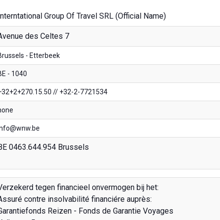
Interntational Group Of Travel SRL (Official Name)
Avenue des Celtes 7
Brussels - Etterbeek
BE - 1040
+32+2+270.15.50 // +32-2-7721534
none
info@wnw.be
BE 0463.644.954 Brussels
Verzekerd tegen financieel onvermogen bij het:
Assuré contre insolvabilité financiére auprès:
Garantiefonds Reizen - Fonds de Garantie Voyages