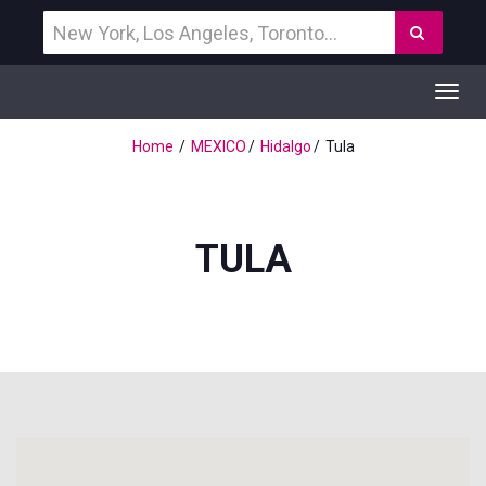
Vind
Zoek
een
bestemming
Toggl
navig
Home
MEXICO
Hidalgo
Tula
TULA