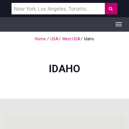
Vind
Zoek
een
bestemming
Toggl
navig
Home
USA
West USA
Idaho
IDAHO