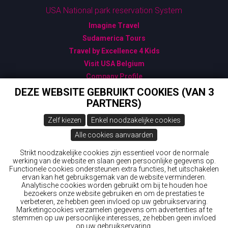
USA National park reservation System
Imagine Travel
Sudamerica Tours
Travel by Excellence 4 Kids
Visit USA Belgium
Company Profile
Algemene Verkoopsvoorwaarden
DEZE WEBSITE GEBRUIKT COOKIES (VAN 3
PARTNERS)
Bijzondere Verkoopsvoorwaarden
Gegevensbescherming - GDPR
Zelf kiezen
Enkel noodzakelijke cookies
USA: ESTA - Gebruik ENKEL deze officiële link
Alle cookies aanvaarden
Canada: ETA - Official Link
New Zealand ETA & IVL
Strikt noodzakelijke cookies zijn essentieel voor de normale
werking van de website en slaan geen persoonlijke gegevens op.
Australia: ETA (Electronic Travel Authorisation): ask
Functionele cookies ondersteunen extra functies, het uitschakelen
Wings 'n Wheels
ervan kan het gebruiksgemak van de website verminderen.
Analytische cookies worden gebruikt om bij te houden hoe
bezoekers onze website gebruiken en om de prestaties te
© 2026 Wings 'n Wheels
verbeteren, ze hebben geen invloed op uw gebruikservaring.
Marketingcookies verzamelen gegevens om advertenties af te
Webdesign & development by
Servico
stemmen op uw persoonlijke interesses, ze hebben geen invloed
op uw gebruikservaring.
Aanmelden